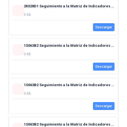
2K028D1 Seguimiento a la Matriz de Indicadores para Resultados Junio 2025
0 KB
Descargar
1S063B2 Seguimiento a la Matriz de Indicadores Para Resultados Mayo 2025
0 KB
Descargar
1S063B2 Seguimiento a la Matriz de Indicadores para Resultados Abril 2025
0 KB
Descargar
1S063B2 Seguimiento a la Matriz de Indicadores para Resultados Enero 2025