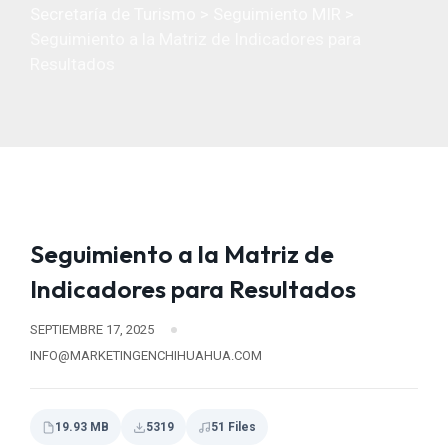
Secretaría de Turismo
>
Seguimiento MIR
>
Seguimiento a la Matriz de Indicadores para
Resultados
Seguimiento a la Matriz de
Indicadores para Resultados
SEPTIEMBRE 17, 2025
INFO@MARKETINGENCHIHUAHUA.COM
19.93 MB
5319
51 Files