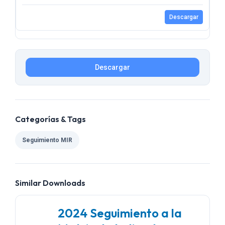
Descargar
Descargar
Categorías & Tags
Seguimiento MIR
Similar Downloads
2024 Seguimiento a la