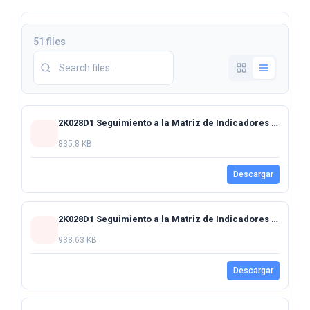
51 files
2K028D1 Seguimiento a la Matriz de Indicadores para Resultados Diciembre.pdf
835.8 KB
Descargar
2K028D1 Seguimiento a la Matriz de Indicadores para Resultados Cierre Anual.pdf
938.63 KB
Descargar