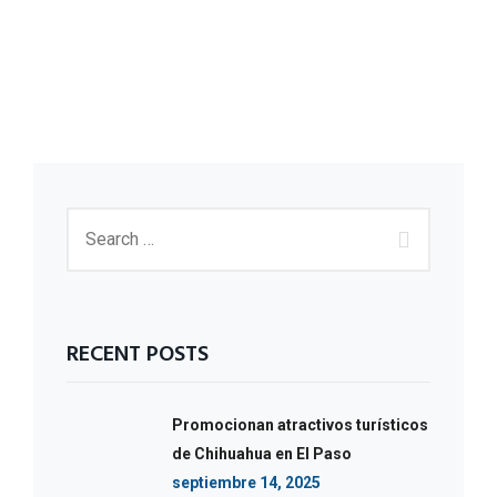
RECENT POSTS
Promocionan atractivos turísticos
de Chihuahua en El Paso
septiembre 14, 2025