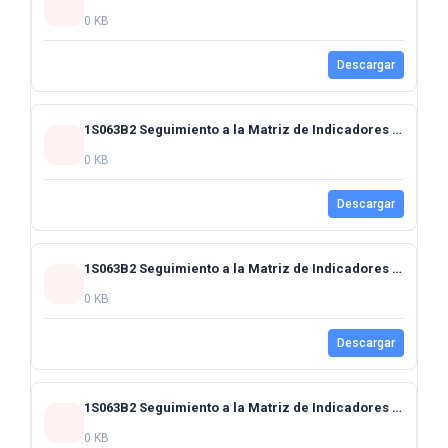
0 KB
Descargar
1S063B2 Seguimiento a la Matriz de Indicadores para Resultados Febrero 2025
0 KB
Descargar
1S063B2 Seguimiento a la Matriz de Indicadores para Resultados Junio 2025
0 KB
Descargar
1S063B2 Seguimiento a la Matriz de Indicadores para Resultados Marzo 2025
0 KB