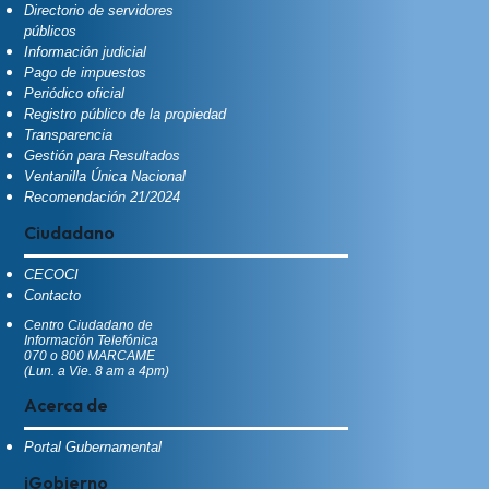
Directorio de servidores
públicos
Información judicial
Pago de impuestos
Periódico oficial
Registro público de la propiedad
Transparencia
Gestión para Resultados
Ventanilla Única Nacional
Recomendación 21/2024
Ciudadano
CECOCI
Contacto
Centro Ciudadano de
Información Telefónica
070 o 800 MARCAME
(Lun. a Vie. 8 am a 4pm)
Acerca de
Portal Gubernamental
iGobierno