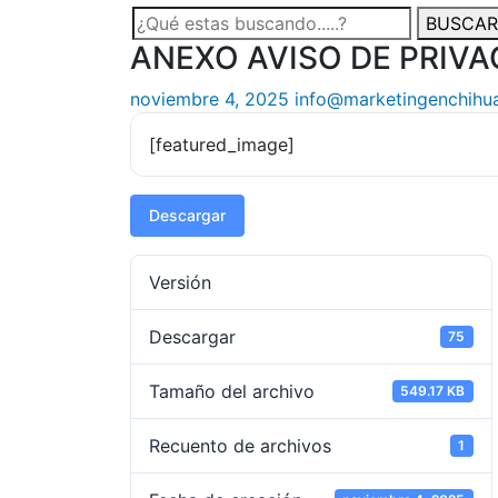
BUSCAR
Search
ANEXO AVISO DE PRIVA
for:
noviembre 4, 2025
info@marketingenchihu
[featured_image]
Descargar
Versión
Descargar
75
Tamaño del archivo
549.17 KB
Recuento de archivos
1