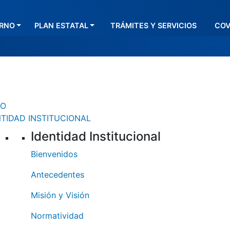
egación principal
ERNO
PLAN ESTATAL
TRÁMITES Y SERVICIOS
COV
IO
NTIDAD INSTITUCIONAL
Identidad Institucional
Bienvenidos
Antecedentes
Misión y Visión
Normatividad